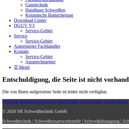
Gasetechnik
Handlaser Schweißen
Keramische Badsicherung
Download Center
DGUV V3
Service-Gebiet
Service
Service-Gebiet
Autorisierter Fachhändler
Kontakt
Service-Gebiet
Ansprechpartner
☰ Menü
Entschuldigung, die Seite ist nicht vorhand
Die von Ihnen aufgerufene Seite ist leider nicht verfügbar.
Startseite
Kontakt
Impressum
Datenschutz
Datenschutz Social Media
© 2026 SR Schweißtechnik GmbH
Schweißtechnik | Schweißzusatzwerkstoffe | Schweißabsaugung | Sch