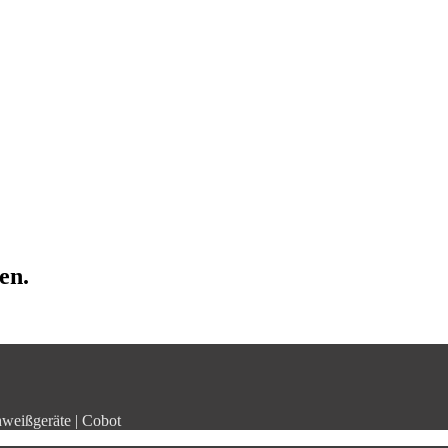
en.
weißgeräte | Cobot