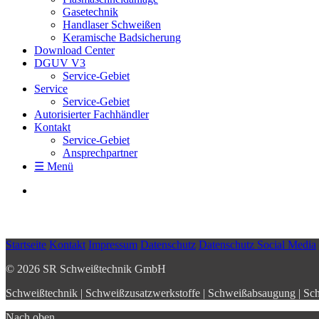
Gasetechnik
Handlaser Schweißen
Keramische Badsicherung
Download Center
DGUV V3
Service-Gebiet
Service
Service-Gebiet
Autorisierter Fachhändler
Kontakt
Service-Gebiet
Ansprechpartner
☰ Menü
Startseite
Kontakt
Impressum
Datenschutz
Datenschutz Social Media
© 2026 SR Schweißtechnik GmbH
Schweißtechnik | Schweißzusatzwerkstoffe | Schweißabsaugung | Sch
Nach oben