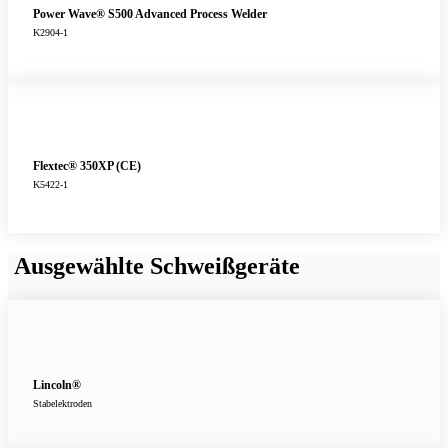
Power Wave® S500 Advanced Process Welder
K2904-1
Flextec® 350XP (CE)
K5422-1
Ausgewählte Schweißgeräte
Lincoln®
Stabelektroden